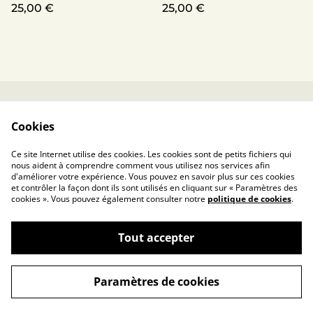
25,00 €
25,00 €
Contactez-nous
Conditions
Cookies
Politique de
Politique de cookies
confidentialité
Ce site Internet utilise des cookies. Les cookies sont de petits fichiers qui
Mentions légales
nous aident à comprendre comment vous utilisez nos services afin
d'améliorer votre expérience. Vous pouvez en savoir plus sur ces cookies
et contrôler la façon dont ils sont utilisés en cliquant sur « Paramètres des
cookies ». Vous pouvez également consulter notre
politique de cookies
.
Tout accepter
©
2026
https://sagesseabsolu.com/
Paramètres de cookies
powered by