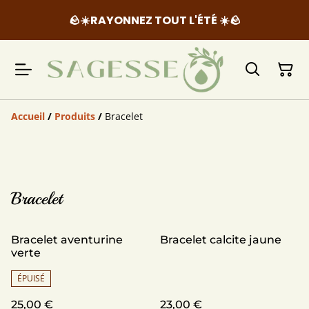
🪨☀️RAYONNEZ TOUT L'ÉTÉ ☀️🪨
Accueil
/
Produits
/
Bracelet
Bracelet
Bracelet aventurine
Bracelet calcite jaune
verte
ÉPUISÉ
25,00 €
23,00 €